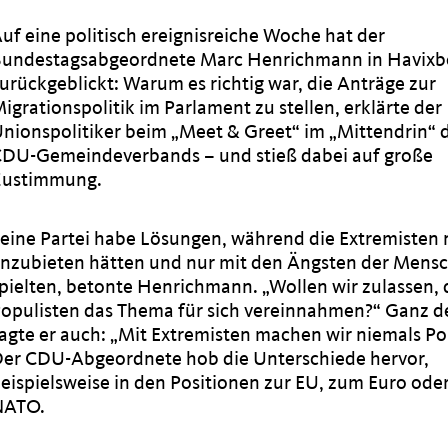
uf eine politisch ereignisreiche Woche hat der
undestagsabgeordnete Marc Henrichmann in Havixb
urückgeblickt: Warum es richtig war, die Anträge zur
igrationspolitik im Parlament zu stellen, erklärte der
nionspolitiker beim „Meet & Greet“ im „Mittendrin“ 
DU-Gemeindeverbands – und stieß dabei auf große
Zustimmung.
eine Partei habe Lösungen, während die Extremisten 
nzubieten hätten und nur mit den Ängsten der Mens
pielten, betonte Henrichmann. „Wollen wir zulassen, 
opulisten das Thema für sich vereinnahmen?“ Ganz d
agte er auch: „Mit Extremisten machen wir niemals Pol
er CDU-Abgeordnete hob die Unterschiede hervor,
eispielsweise in den Positionen zur EU, zum Euro oder
NATO.