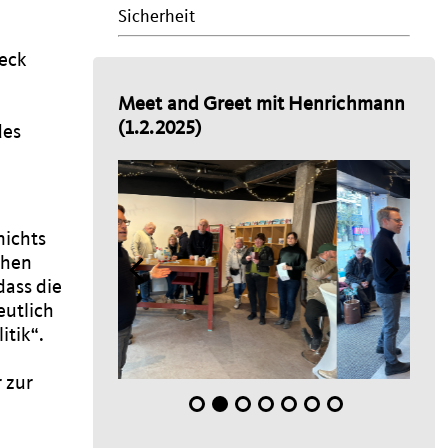
Sicherheit
eck
Meet and Greet mit Henrichmann
(1.2.2025)
des
nichts
chen
dass die
eutlich
itik“.
 zur