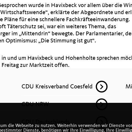
esprochen wurde in Havixbeck vor allem über die Wir
 Wirtschaftswende“, erklärte der Abgeordnete und erl
e Pläne für eine schnellere Fachkräfteeinwanderung.
oft Täterschutz sei, war ein weiteres Thema, das
er im „Mittendrin“ bewegte. Der Parlamentarier, der 
en Optimismus: „Die Stimmung ist gut“.
n in und um Havixbeck und Hohenholte sprechen möc
Freitag zur Marktzeit offen.
CDU Kreisverband Coesfeld
Mi
CDU NRW
CDU Deutschlands
 um die Webseite zu nutzen. Weiterhin verwenden wir Dienste von
timmter Dienste, benötigen wir Ihre Einwilligung. Ihre Einwilli