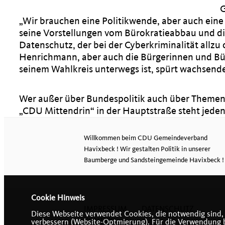
G
Wir brauchen eine Politikwende, aber auch eine
seine Vorstellungen vom Bürokratieabbau und di
Datenschutz, der bei der Cyberkriminalität allzu 
Henrichmann, aber auch die Bürgerinnen und Bürg
seinem Wahlkreis unterwegs ist, spürt wachsend
Wer außer über Bundespolitik auch über Theme
CDU Mittendrin“ in der Hauptstraße steht jeden 
Willkommen beim CDU Gemeindeverband
Havixbeck ! Wir gestalten Politik in unserer
Baumberge und Sandsteingemeinde Havixbeck !
Cookie Hinweis
IMPRESSUM
DATENSCHUTZ
Diese Webseite verwendet Cookies, die notwendig sind,
KONTAKT
verbessern (Website-Optmierung). Für die Verwendung bes