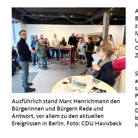
A
B
z
M
U
C
S
a
s
P
Ausführlich stand Marc Henrichmann den
s
Bürgerinnen und Bürgern Rede und
D
Antwort, vor allem zu den aktuellen
b
Ereignissen in Berlin. Foto: CDU Havixbeck