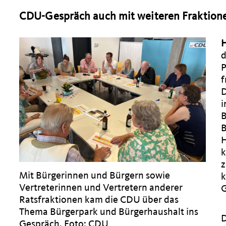
CDU-Gespräch auch mit weiteren Fraktion
d
P
f
D
i
B
B
H
k
z
Mit Bürgerinnen und Bürgern sowie
k
Vertreterinnen und Vertretern anderer
Ratsfraktionen kam die CDU über das
Thema Bürgerpark und Bürgerhaushalt ins
D
Gespräch. Foto: CDU