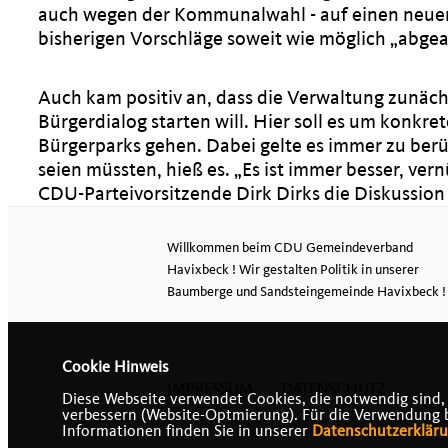
auch wegen der Kommunalwahl - auf einen neuen 
bisherigen Vorschläge soweit wie möglich „abgea
Auch kam positiv an, dass die Verwaltung zunäch
Bürgerdialog starten will. Hier soll es um konkr
Bürgerparks gehen. Dabei gelte es immer zu berü
seien müssten, hieß es. „Es ist immer besser, ver
CDU-Parteivorsitzende Dirk Dirks die Diskussio
Willkommen beim CDU Gemeindeverband
Havixbeck ! Wir gestalten Politik in unserer
Baumberge und Sandsteingemeinde Havixbeck !
Cookie Hinweis
IMPRESSUM
DATENSCHUTZ
Diese Webseite verwendet Cookies, die notwendig sind,
KONTAKT
verbessern (Website-Optmierung). Für die Verwendung bes
Informationen finden Sie in unserer
Datenschutzerklär