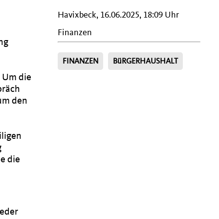
Havixbeck, 16.06.2025, 18:09 Uhr
Finanzen
ung
FINANZEN
BüRGERHAUSHALT
. Um die
präch
 um den
iligen
g
e die
ieder