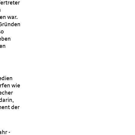
ertreter
n
en war.
n Gründen
so
geben
men
edien
rfen wie
recher
darin,
ment der
hr -