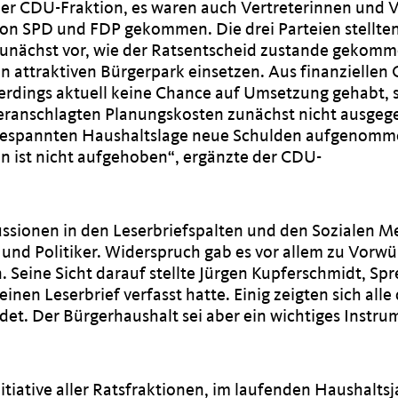
er CDU-Fraktion, es waren auch Vertreterinnen und V
on SPD und FDP gekommen. Die drei Parteien stellte
unächst vor, wie der Ratsentscheid zustande gekomm
nen attraktiven Bürgerpark einsetzen. Aus finanzielle
erdings aktuell keine Chance auf Umsetzung gehabt, 
 veranschlagten Planungskosten zunächst nicht ausge
 angespannten Haushaltslage neue Schulden aufgenom
n ist nicht aufgehoben“, ergänzte der CDU-
ussionen in den Leserbriefspalten und den Sozialen M
 und Politiker. Widerspruch gab es vor allem zu Vorwü
. Seine Sicht darauf stellte Jürgen Kupferschmidt, Sp
nen Leserbrief verfasst hatte. Einig zeigten sich alle 
idet. Der Bürgerhaushalt sei aber ein wichtiges Instru
ative aller Ratsfraktionen, im laufenden Haushaltsja