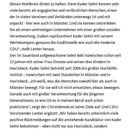
diesen Wahlkreis direkt zu halten. Denn Kader Selmi kennen sehr
viele bereits als engagierten und verlässlichen Menschen, einen
der in vielen Vereinen und Verbänden unterwegs ist und mit
anpackt - hier wie auch in Münster. Und sie kennen und erleben
ihn als einen umtriebigen Unternehmer mit einer großen sozialen
Verantwortung. Zudem repräsentiert Kader Selmi mit seinem
Wertekompass genauso die traditionelle wie auch die moderne
CDU“, stellt Lenter heraus.
Der im Sauerland aufgewachsene Selmi lebt inzwischen schon seit
13 Jahren mit seiner Frau Simone und seinen drei Kindern in
Havixbeck. Kader Selmi betreibt seit 2006 ein großes Nachhilfe-
Institut – inzwischen mit zwei Standorten in Münster und in
Havixbeck. „Ich weiß, was die Menschen sowohl hier als auch in
Münster bewegt. Für sie will ich mich einsetzten, etwas bewegen.
Gerade auch mit großer Verantwortung für die jüngeren
Generationen, so wie ich es in meinen Beruf auch schon
praktiziere“, zeigt der Christdemokrat seine Ziele auf. Und CDU-
Vorsitzender Lenter ergänzt: „Wir haben bereits unheimlich viele
positive Rückmeldungen auf die anstehende Kandidatur von Kader
Selmi bekommen – eben nicht nur aus Havixbeck, sondern