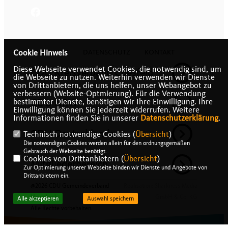
IMPRESSUM
DATENSCHUTZ
KONTAKT
Cookie Hinweis
Diese Webseite verwendet Cookies, die notwendig sind, um
CDU Kreisverband Coesfeld
die Webseite zu nutzen. Weiterhin verwenden wir Dienste
von Drittanbietern, die uns helfen, unser Webangebot zu
verbessern (Website-Optmierung). Für die Verwendung
CDU NRW
bestimmter Dienste, benötigen wir Ihre Einwilligung. Ihre
Einwilligung können Sie jederzeit widerrufen. Weitere
Informationen finden Sie in unserer
Datenschutzerklärung
.
CDU Deutschlands
Technisch notwendige Cookies (
Übersicht
)
Die notwendigen Cookies werden allein für den ordnungsgemäßen
Gebrauch der Webseite benötigt.
Cookies von Drittanbietern (
Übersicht
)
Mitgliederbereich
Zur Optimierung unserer Webseite binden wir Dienste und Angebote von
Drittanbietern ein.
@2026 CDU Gemeindeverband
Realisation: Sharkness Media
Havixbeck
GmbH & Co. KG
Alle akzeptieren
Auswahl speichern
Alle Rechte vorbehalten.