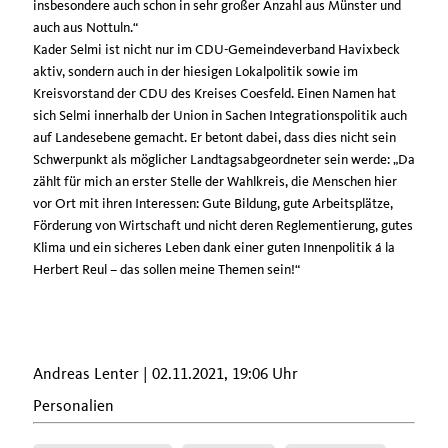
insbesondere auch schon in sehr großer Anzahl aus Münster und
auch aus Nottuln.“
Kader Selmi ist nicht nur im CDU-Gemeindeverband Havixbeck
aktiv, sondern auch in der hiesigen Lokalpolitik sowie im
Kreisvorstand der CDU des Kreises Coesfeld. Einen Namen hat
sich Selmi innerhalb der Union in Sachen Integrationspolitik auch
auf Landesebene gemacht. Er betont dabei, dass dies nicht sein
Schwerpunkt als möglicher Landtagsabgeordneter sein werde: „Da
zählt für mich an erster Stelle der Wahlkreis, die Menschen hier
vor Ort mit ihren Interessen: Gute Bildung, gute Arbeitsplätze,
Förderung von Wirtschaft und nicht deren Reglementierung, gutes
Klima und ein sicheres Leben dank einer guten Innenpolitik á la
Herbert Reul – das sollen meine Themen sein!“
Andreas Lenter | 02.11.2021, 19:06 Uhr
Personalien