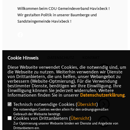
Willkommen beim CDU Gemeindeverband Havixbeck !
Wir gestalten Politik in unserer Baumberge und
Sandsteingemeinde Havixbeck !
IMPRESSUM
DATENSCHUTZ
KONTAKT
Cookie Hinweis
Diese Webseite verwendet Cookies, die notwendig sind, um
CDU Kreisverband Coesfeld
die Webseite zu nutzen. Weiterhin verwenden wir Dienste
von Drittanbietern, die uns helfen, unser Webangebot zu
verbessern (Website-Optmierung). Für die Verwendung
CDU NRW
bestimmter Dienste, benötigen wir Ihre Einwilligung. Ihre
Einwilligung können Sie jederzeit widerrufen. Weitere
Informationen finden Sie in unserer
Datenschutzerklärung
.
CDU Deutschlands
Technisch notwendige Cookies (
Übersicht
)
Die notwendigen Cookies werden allein für den ordnungsgemäßen
Gebrauch der Webseite benötigt.
Cookies von Drittanbietern (
Übersicht
)
Mitgliederbereich
Zur Optimierung unserer Webseite binden wir Dienste und Angebote von
Drittanbietern ein.