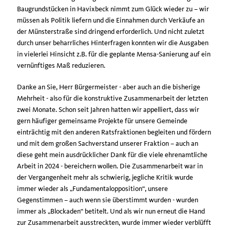
Baugrundstücken in Havixbeck nimmt zum Glück wieder zu – wir
müssen als Politik liefern und die Einnahmen durch Verkäufe an
der Münsterstraße sind dringend erforderlich. Und nicht zuletzt
durch unser beharrliches Hinterfragen konnten wir die Ausgaben
in vielerlei Hinsicht z.B. für die geplante Mensa-Sanierung auf ein
vernünftiges Maß reduzieren.
Danke an Sie, Herr Bürgermeister - aber auch an die bisherige
Mehrheit - also für die konstruktive Zusammenarbeit der letzten
zwei Monate. Schon seit Jahren hatten wir appelliert, dass wir
gern häufiger gemeinsame Projekte für unsere Gemeinde
einträchtig mit den anderen Ratsfraktionen begleiten und fördern
und mit dem großen Sachverstand unserer Fraktion – auch an
diese geht mein ausdrücklicher Dank für die viele ehrenamtliche
Arbeit in 2024 - bereichern wollen. Die Zusammenarbeit war in
der Vergangenheit mehr als schwierig, jegliche Kritik wurde
immer wieder als „Fundamentalopposition“, unsere
Gegenstimmen – auch wenn sie überstimmt wurden - wurden
immer als „Blockaden“ betitelt. Und als wir nun erneut die Hand
zur Zusammenarbeit ausstreckten, wurde immer wieder verblüfft