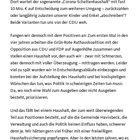
Dort wartet der sogenannte „Corona-Schattenhaushalt“ mit fast
10 Mio. € auf Entscheidung zum weiteren Umgang – zurückzahlen
oder langjährig zulasten unserer Kinder und Enkel „abschreiben“?
Beide Varianten tun uns von der CDU weh.
Fangen wir dennoch mit dem Positiven an: Zum ersten Mal in den
vier Jahren arbeiten die Grün-Rote Rathauskoalition mit der
Opposition aus CDU und FDP auf Augenhöhe zusammen und
stellen einen Haushalt vor, den auch wir - zwar mit Schmerzen,
aber dennoch mit voller Überzeugung – mittragen werden. Leider
viel zu spät wurden wir in Entscheidungsabläufe einbezogen und
konnten bei der Aufstellung des Haushalts und bei kostspieligen
Wünschen das tun, was Politik in schwierigen Zeiten tun muss:
Da, wo noch eine Wahl zum Ausgeben oder nicht Ausgeben
besteht, priorisieren.
Und das fällt bei einem Haushalt, der zum weit überwiegenden
Teil aus Positionen besteht, auf die die Gemeinde Havixbeck, die
Verwaltung und auch die Politik keinen Einfluss haben, schwerer
denn je. Wir hätten gern viel früher mit einer freiwilligen
Haushaltssicherung angefangen. Aber in den letzten Jahren, wo es