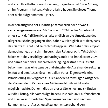
und auch Ihre Rathauskoalition den „Bürgerhaushalt“ von Anfang
an im Programm hatten. Mehrere Jahre haben Sie dieses Thema
aber nicht aufgenommen – Jahre,
in denen aufgrund der Finanzlage tatsächlich noch etwas zu
verteilen gewesen wäre. Als Sie nun in 2024 und in Anbetracht
eines stark defizitären Haushalts endlich an die Umsetzung des
Bürgerhaushalts gegangen sind, haben wir lediglich kritisiert, dass
das Ganze zu spät und zeitlich zu knapp sei. Wir haben das Projekt
dennoch nahezu einstimmig durch den Rat gebracht. Tatsächlich
haben wir die Vorschläge und Votings auch erst im Oktober 2024
und damit nach der Haushaltseinbringung erstmals zu Gesicht
bekommen, was eine genaue und eingehende Auseinandersetzung
im Rat und den Ausschüssen mit allen Vorschlägen sowie eine
Priorisierung im Vergleich zu allen anderen freiwilligen Ausgaben
der Gemeinde in Zeiten eines Millionendefizits nicht mehr
möglich machte. Daher – dies an dieser Stelle nochmals - finden
wir die Lösung, alle Vorschläge in den Haushalt 2025 aufzunehmen
und nun die erforderlichen Sperrvermerke nach und nach im
Rahmen unserer Ausschusssitzungen entsprechend den